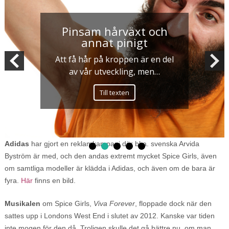
Pinsam hårväxt och
annat pinigt
Att få hår på kroppen är en del
av vår utveckling, men…
Till texten
Adidas
har gjort en reklamkampanj där bl.a. svenska Arvida
Byström är med, och den andas extremt mycket Spice Girls, även
om samtliga modeller är klädda i Adidas, och även om de bara är
fyra.
Här
finns en bild.
Musikalen
om Spice Girls,
Viva Forever
, floppade dock när den
sattes upp i Londons West End i slutet av 2012. Kanske var tiden
inte mogen för den då. Troligen skulle det gå bättre nu, om man