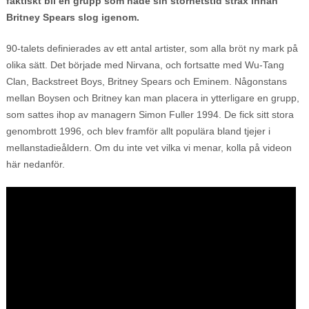
faktiskt bli en grupp som hade sin storhetstid strax innan
Britney Spears slog igenom.
90-talets definierades av ett antal artister, som alla bröt ny mark på
olika sätt. Det började med Nirvana, och fortsatte med Wu-Tang
Clan, Backstreet Boys, Britney Spears och Eminem. Någonstans
mellan Boysen och Britney kan man placera in ytterligare en grupp,
som sattes ihop av managern Simon Fuller 1994. De fick sitt stora
genombrott 1996, och blev framför allt populära bland tjejer i
mellanstadieåldern. Om du inte vet vilka vi menar, kolla på videon
här nedanför.