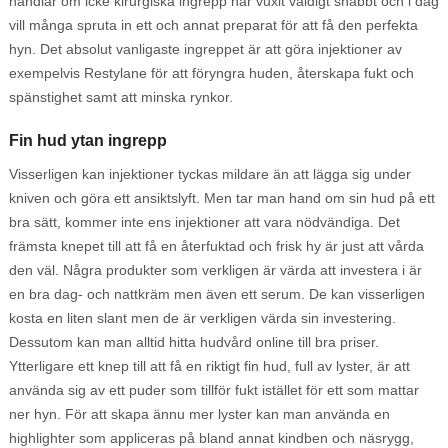
handlar om icke kirurgiska ingrepp har vuxit väldigt snabbt och i dag
vill många spruta in ett och annat preparat för att få den perfekta
hyn. Det absolut vanligaste ingreppet är att göra injektioner av
exempelvis Restylane för att föryngra huden, återskapa fukt och
spänstighet samt att minska rynkor.
Fin hud ytan ingrepp
Visserligen kan injektioner tyckas mildare än att lägga sig under
kniven och göra ett ansiktslyft. Men tar man hand om sin hud på ett
bra sätt, kommer inte ens injektioner att vara nödvändiga. Det
främsta knepet till att få en återfuktad och frisk hy är just att vårda
den väl. Några produkter som verkligen är värda att investera i är
en bra dag- och nattkräm men även ett serum. De kan visserligen
kosta en liten slant men de är verkligen värda sin investering.
Dessutom kan man alltid hitta hudvård online till bra priser.
Ytterligare ett knep till att få en riktigt fin hud, full av lyster, är att
använda sig av ett puder som tillför fukt istället för ett som mattar
ner hyn. För att skapa ännu mer lyster kan man använda en
highlighter som appliceras på bland annat kindben och näsrygg,