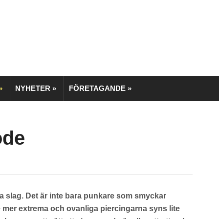
»
NYHETER
»
FÖRETAGANDE
»
ode
ika slag. Det är inte bara punkare som smyckar
 mer extrema och ovanliga piercingarna syns lite