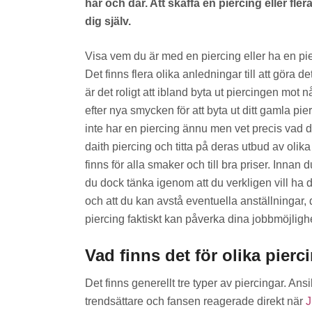
här och där. Att skaffa en piercing eller flera
dig själv.
Visa vem du är med en piercing eller ha en pie
Det finns flera olika anledningar till att göra d
är det roligt att ibland byta ut piercingen mot 
efter nya smycken för att byta ut ditt gamla 
inte har en piercing ännu men vet precis vad d
daith piercing och titta på deras utbud av oli
finns för alla smaker och till bra priser. Innan 
du dock tänka igenom att du verkligen vill ha d
och att du kan avstå eventuella anställningar, 
piercing faktiskt kan påverka dina jobbmöjlighe
Vad finns det för olika pierc
Det finns generellt tre typer av piercingar. Ans
trendsättare och fansen reagerade direkt när
J